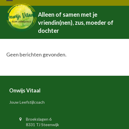
Skip
Open
Close
to
Alleen of samen met je
mobile
mobile
content
vriendin(nen), zus, moeder of
menu
menu
dochter
Geen berichten gevonden.
Onwijs Vitaal
Jouw Leefstijlcoach
Broekslagen 6
8331 TJ Steenwijk