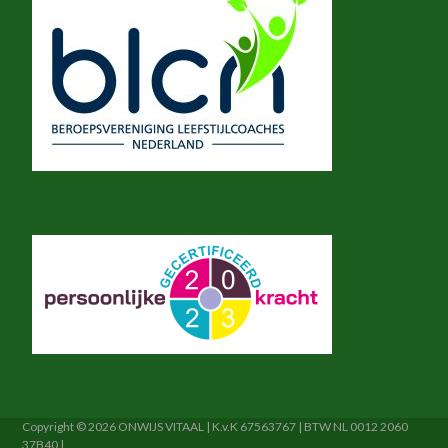
Copyright © 2026 ONWIJS VITAAL | K.v.K 67563767 | BTW NL 0012 2060
37B40 |